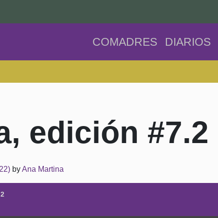
COMADRES
DIARIOS
a, edición #7.2
022)
by
Ana Martina
.2
e Episode