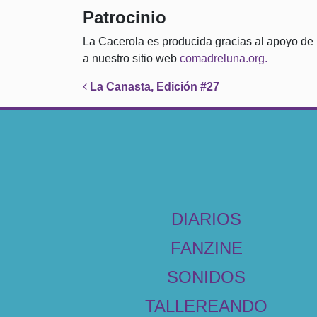
Patrocinio
La Cacerola es producida gracias al apoyo de 
a nuestro sitio web
comadreluna.org.
Post navigation
La Canasta, Edición #27
DIARIOS
FANZINE
SONIDOS
TALLEREANDO