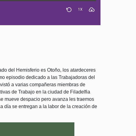
Rewind 30 Seconds
Download Epis
1X
lado del Hemisferio es Otoño, los atardeceres
mo episodio dedicado a las Trabajadoras del
evistó a varias compañeras miembras de
vas de Trabajo en la ciudad de Filadelfia
 se mueve despacio pero avanza les traemos
día se entregan a la labor de la creación de