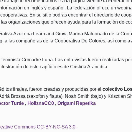
de trabajo te recomendamos ir a la página web de la Federació
nformación en inglés y español. La federación ofrece un webina
cooperativas. En su sitio podrás encontrar el directorio de coope
 las organizaciones que ofrecen ayuda para la formación de coo
ativa Azucena Learn and Grow, Marina Maldonado de la Cooper
g, a las compañeras de la Cooperativa De Colores, así como a A
 feminista Comadre Luna. Las entrevistas fueron realizadas por
ilustración de este capítulo es de Cristina Arancibia.
éditos finales, fueron creadas y producidas por el
colectivo Lo
), Adriá Brossa (saxofón y flauta), Noah Smith (bajo) y Krisztian
ctor Turtle
,
HoliznaCC0
,
Origami Repetika
eative Commons CC-BY-NC-SA 3.0.