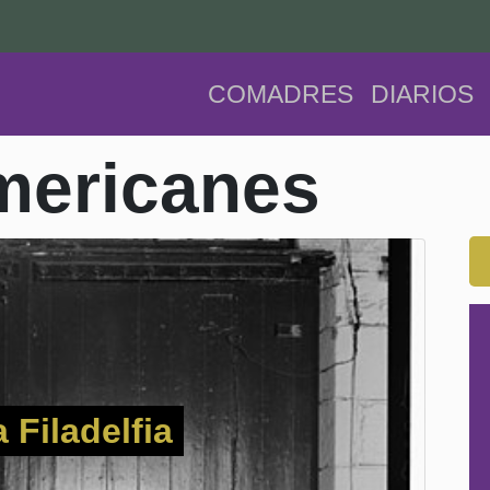
COMADRES
DIARIOS
mericanes
a Filadelfia