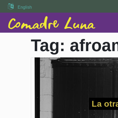
English
Tag:
afroa
La otr