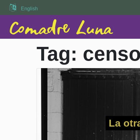
English
Tag:
cens
La otr