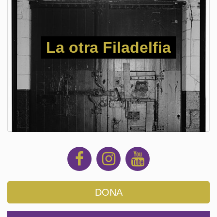
La otra Filadelfia
DONA