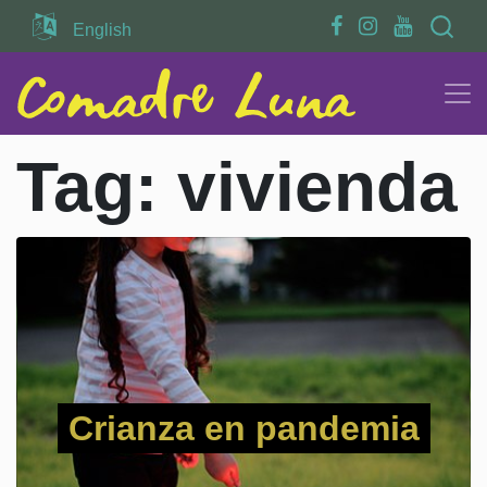
Search
English
Tag:
vivienda
Crianza en pandemia