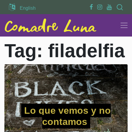
Search
English
Tag:
filadelfia
Lo que vemos y no
contamos